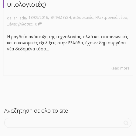
υπολογιστές)
,
,
13/09/2016
ΕΚΠΑΙΔΕΥΣΗ
,
Διδασκαλία
,
Ηλεκτρονικά μέσα
,
daliani.edu
,
Ξένες γλώσσες
0
Η ραγδαία ανάπτυξη της τεχνολογίας, αλλά και οι κοινωνικές
και οικονομικές εξελίξεις στην Ελλάδα, έχουν δημιουργήσει
νέα δεδομένα τόσο...
Read more
Αναζητηση σε ολο το site