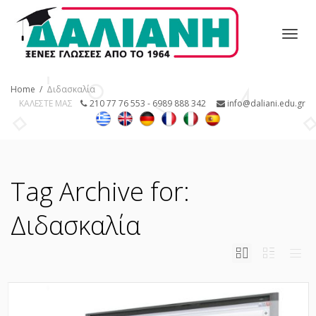
Toggl
Home
Διδασκαλία
ΚΑΛΕΣΤΕ ΜΑΣ
210 77 76 553 - 6989 888 342
info@daliani.edu.gr
navig
Tag Archive for:
Διδασκαλία