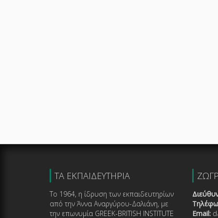
ΤΑ ΕΚΠΑΙΔΕΥΤΗΡΙΑ
ΖΩΓ
Το 1964, η ίδρυση των εκπαιδευτηρίων
Διεύθυν
από την Άννα Αναργύρου-Δαλιάνη, με
Τηλέφω
την επωνυμία GREEK-BRITISH INSTITUTE
Email:
da