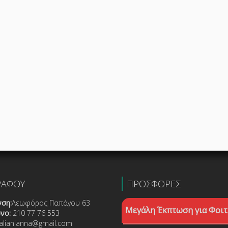
ΡΑΦΟΥ
ΠΡΟΣΦΟΡΕΣ
ση:
Λεωφόρος Παπάγου 63
Μεγάλη Έκπτωση για Φοιτ
νο:
210 77 76 553
lianianna@gmail.com