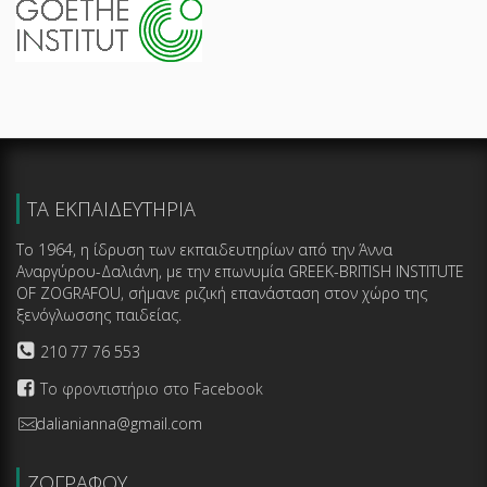
ΤΑ ΕΚΠΑΙΔΕΥΤΗΡΙΑ
Το 1964, η ίδρυση των εκπαιδευτηρίων από την Άννα
Αναργύρου-Δαλιάνη, με την επωνυμία GREEK-BRITISH INSTITUTE
OF ZOGRAFOU, σήμανε ριζική επανάσταση στον χώρο της
ξενόγλωσσης παιδείας.
210 77 76 553
Το φροντιστήριο στο Facebook
dalianianna@gmail.com
ΖΩΓΡΑΦΟΥ